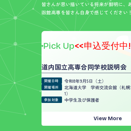
皆さんが思い描いている将来が鮮明に、
函館高専を皆さん自身で感じてください
Pick Up
<<申込受付中!
道内国立高専合同学校説明会
令和8年9月5日（土）
開催日時
北海道大学 学術交流会館（札幌市
開催場所
1）
中学生及び保護者
参加対象
View More