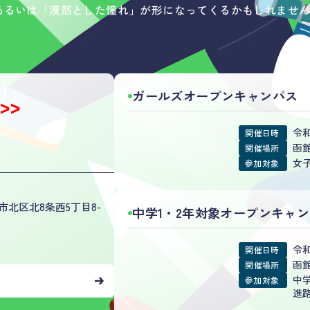
あるいは「漠然とした憧れ」が形になってくるかもしれませ
！
ガールズオープンキャンパス
>>
令和
開催日時
函
開催場所
女
参加対象
北区北8条西5丁目8-
中学1・2年対象オープンキャ
令和
開催日時
函
開催場所
中
参加対象
進