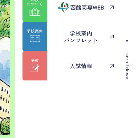
について
函館高専WEB
学校案内
学校案内
パンフレット
scroll down
受験
入試情報