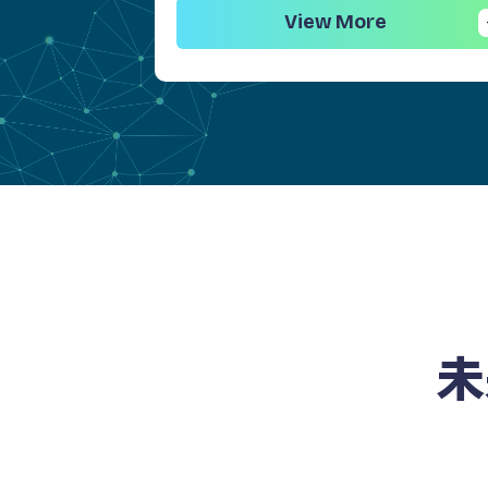
View More
未