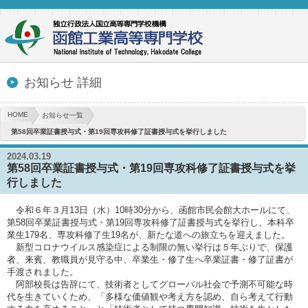
お知らせ 詳細
HOME
お知らせ一覧
第58回卒業証書授与式・第19回専攻科修了証書授与式を挙行しました
2024.03.19
第58回卒業証書授与式・第19回専攻科修了証書授与式を挙
行しました
令和６年３月13日（水）10時30分から、函館市民会館大ホールにて、
第58回卒業証書授与式・第19回専攻科修了証書授与式を挙行し、本科卒
業生179名、専攻科修了生19名が、新たな道への旅立ちを迎えました。
新型コロナウイルス感染症による制限の無い挙行は５年ぶりで、保護
者、来賓、教職員が見守る中、卒業生・修了生へ卒業証書・修了証書が
手渡されました。
阿部校長は告辞にて、技術者としてグローバル社会で予測不可能な時
代を生きていくため、「多様な価値観や考え方を認め、自ら考えて行動