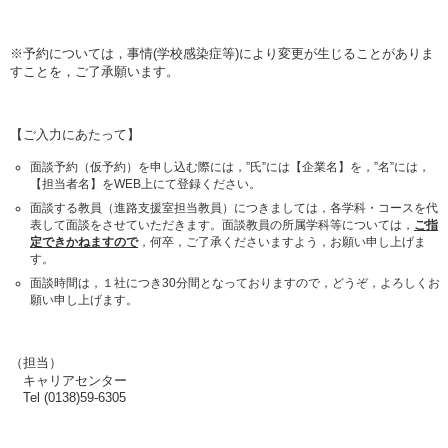
※予約については，事情(学校感染症等)により変更が生じることがありま
すことを，ご了承願います。
【ご入力にあたって】
面談予約（仮予約）を申し込む際には，”氏”には【企業名】を，”名”には，
【担当者名】をWEB上にて登録ください。
面談する教員（進路支援室担当教員）につきましては，各学科・コースを代
表して面談をさせていただきます。面談教員の所属学科等については，
ご指
定できかねますので
，何卒，ご了承くださいますよう，お願い申し上げま
す。
面談時間は，１社につき30分間となっておりますので，どうぞ，よろしくお
願い申し上げます。
（担当）
キャリアセンター
Tel (0138)59-6305