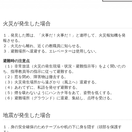
火災が発生した場合
１．発見した際は、「火事だ！火事だ！」と連呼して、火災報知機を発
報させる。
２．火元から離れ、近くの教職員に知らせる。
３．避難場所へ退避する。エレベーターは使用しない。
避難時の注意点
（１）非常放送（火災の発生現場・状況・避難指示等）をよく聞いたの
ち、指導教員等の指示に従って避難する。
（２）窓を閉め、障害物は撤去する。
（３）火災発生場所から遠ざかり（風上へ）退避する。
（４）あわてずに、私語を発せず避難する。
（５）煙を吸わないようにハンカチ等をあて、姿勢を低くする。
（６）避難場所（グラウンド）に退避、集結し、点呼を受ける。
地震が発生した場合
１．身の安全確保のためテーブルや机の下に身を隠す（頭部を保護す