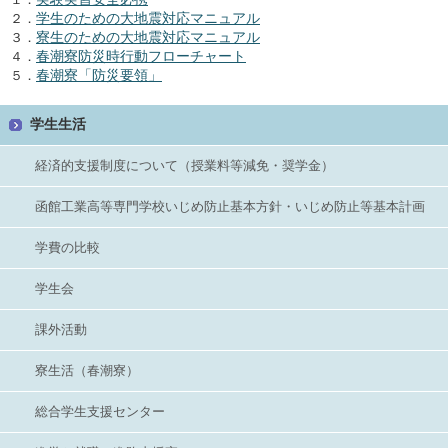
学生のための大地震対応マニュアル
２．
寮生のための大地震対応マニュアル
３．
春潮寮防災時行動フローチャート
４．
春潮寮「防災要領」
５．
学生生活
経済的支援制度について（授業料等減免・奨学金）
函館工業高等専門学校いじめ防止基本方針・いじめ防止等基本計画
学費の比較
学生会
課外活動
寮生活（春潮寮）
総合学生支援センター