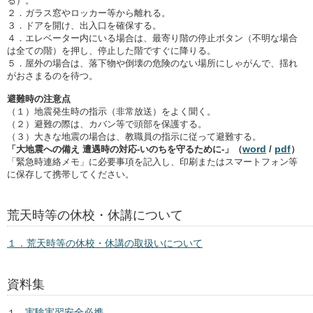
る）。
２．ガラス窓やロッカー等から離れる。
３．ドアを開け、出入口を確保する。
４．エレベーター内にいる場合は、最寄り階の停止ボタン（不明な場合
は全ての階）を押し、停止した階ですぐに降りる。
５．屋外の場合は、落下物や倒壊の危険のない場所にしゃがんで、揺れ
がおさまるのを待つ。
避難時の注意点
（１）地震発生時の指示（非常放送）をよく聞く。
（２）避難の際は、カバン等で頭部を保護する。
（３）大きな地震の場合は、教職員の指示に従って避難する。
word
pdf
「大地震への備え 遭遇時の対応-いのちを守るために-」（
/
）
「緊急時連絡メモ」に必要事項を記入し、印刷またはスマートフォン等
に保存して携帯してください。
荒天時等の休校・休講について
１．荒天時等の休校・休講の取扱いについて
資料集
実験実習安全必携
１．