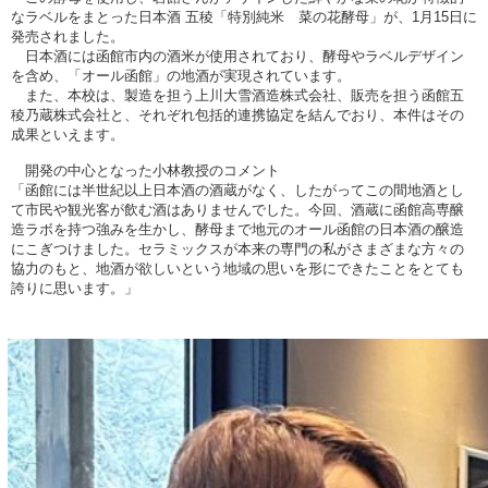
なラベルをまとった日本酒 五稜「特別純米 菜の花酵母」が、1月15日に
発売されました。
日本酒には函館市内の酒米が使用されており、酵母やラベルデザイン
を含め、「オール函館」の地酒が実現されています。
また、本校は、製造を担う上川大雪酒造株式会社、販売を担う函館五
稜乃蔵株式会社と、それぞれ包括的連携協定を結んでおり、本件はその
成果といえます。
開発の中心となった小林教授のコメント
「函館には半世紀以上日本酒の酒蔵がなく、したがってこの間地酒とし
て市民や観光客が飲む酒はありませんでした。今回、酒蔵に函館高専醸
造ラボを持つ強みを生かし、酵母まで地元のオール函館の日本酒の醸造
にこぎつけました。セラミックスが本来の専門の私がさまざまな方々の
協力のもと、地酒が欲しいという地域の思いを形にできたことをとても
誇りに思います。」