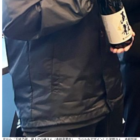
左から「五稜乃蔵」蔵人の小林さん（本校卒業生）、ラベルをデザインした岩館さん、本校技術