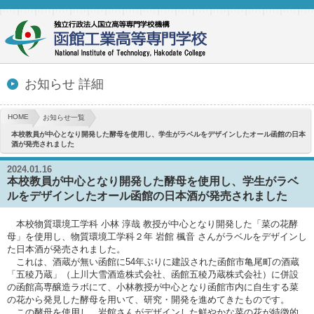
お知らせ 詳細
HOME
お知らせ一覧
本校教員が中心となり開発した酵母を使用し、学生がラベルをデザインしたオール函館の日本
酒が発売されました
2024.01.16
本校教員が中心となり開発した酵母を使用し、学生がラベ
ルをデザインしたオール函館の日本酒が発売されました
本校物質環境工学科 小林 淳哉 教授が中心となり開発した「菜の花酵
母」を使用し、物質環境工学科２年 岩館 楓音 さんがラベルをデザインし
た日本酒が発売されました。
これは、酒蔵が無い函館に54年ぶりに建設された函館市亀尾町の酒蔵
「五稜乃蔵」（上川大雪酒造株式会社、函館五稜乃蔵株式会社）に併設
の函館高専醸造ラボにて、小林教授が中心となり函館市内に自生する菜
の花から発見した酵母を用いて、研究・開発を進めてきたものです。
この酵母を使用し、岩館さんがデザインした鮮やかな菜の花が特徴的