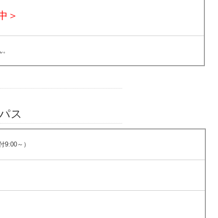
中＞
ん。
パス
付9:00～）