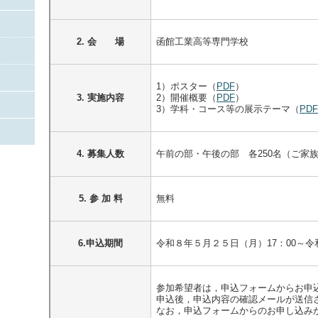
2. 会 場
函館工業高等専門学校
1）ポスター（
PDF
）
3. 実施内容
2）開催概要（
PDF
）
3）学科・コース等の展示テーマ（
PDF
4. 募集人数
午前の部・午後の部 各250名（ご家
5. 参 加 料
無料
6.申込期間
令和８年５月２５日（月）17：00～令
参加希望者は，申込フォームからお申
申込後，申込内容の確認メールが送信
なお，申込フォームからのお申し込み