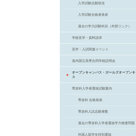
入学試験志願状況
入学試験合格者発表
過去の学力試験科目（外部リンク）
学校見学・資料請求
見学・入試関連イベント
道内国立高専合同学校説明会
オープンキャンパス・ガールズオープンキ
ス
専攻科入学者選抜試験案内
専攻科 合格発表
専攻科入試志願者数
過去の専攻科入学者選抜学力検査問題
外国人留学生特別選抜