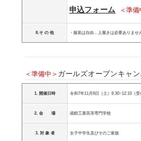
申込フォーム
＜準備
8.そ の 他
・服装は自由，上履きは必要ありませ
ガールズオープンキャン
＜準備中＞
1. 開催日時
令和7年11月8日（土）9:30~12:10（受
2. 会 場
函館工業高等専門学校
3. 対 象 者
女子中学生及びそのご家族