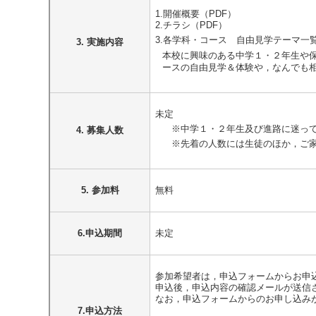
1.開催概要（PDF）
2.チラシ（PDF）
3.各学科・コース 自由見学テーマ一覧
3. 実施内容
本校に興味のある中学１・２年生や
ースの自由見学＆体験や，なんでも
未定
※中学１・２年生及び進路に迷って
4. 募集人数
※先着の人数には生徒のほか，ご家
5. 参加料
無料
6.申込期間
未定
参加希望者は，申込フォームからお申
申込後，申込内容の確認メールが送信
なお，申込フォームからのお申し込み
7.申込方法