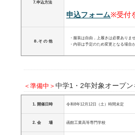
7.申込方法
申込フォーム
※受付
・服装は自由，上履きは必要ありま
８.そ の 他
・内容は予定のため変更となる場合
中学1・2年対象オープ
＜準備中＞
1. 開催日時
令和8年12月12日（土）時間未定
2. 会 場
函館工業高等専門学校