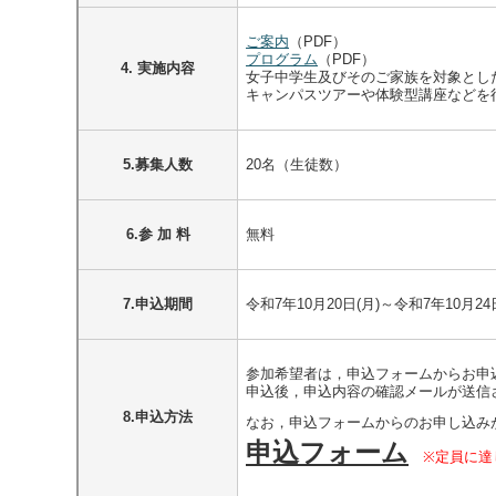
ご案内
（PDF）
プログラム
（PDF）
4. 実施内容
女子中学生及びそのご家族を対象とし
キャンパスツアーや体験型講座などを
5.募集人数
20名（生徒数）
6.参 加 料
無料
7.申込期間
令和7年10月20日(月)～令和7年10月24
参加希望者は，申込フォームからお申
申込後，申込内容の確認メールが送信
8.申込方法
なお，申込フォームからのお申し込み
申込フォーム
※定員に達