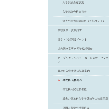
入学試験志願状況
入学試験合格者発表
過去の学力試験科目（外部リンク）
学校見学・資料請求
見学・入試関連イベント
道内国立高専合同学校説明会
オープンキャンパス・ガールズオープンキ
ス
専攻科入学者選抜試験案内
専攻科 合格発表
専攻科入試志願者数
過去の専攻科入学者選抜学力検査問題
外国人留学生特別選抜