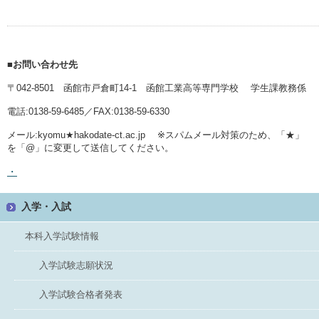
■お問い合わせ先
〒042-8501 函館市戸倉町14-1 函館工業高等専門学校 学生課教務係
電話:0138-59-6485／FAX:0138-59-6330
メール:kyomu★hakodate-ct.ac.jp ※スパムメール対策のため、「★」
を「@」に変更して送信してください。
・
入学・入試
本科入学試験情報
入学試験志願状況
入学試験合格者発表