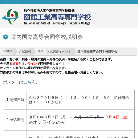
道内国立高専合同学校説明会
HOME
入試情報
見学・入試関連イベント
道内国立高専合同学校説明会
函館・苫小牧・釧路・旭川の道内４高専の説明・学校紹介を聞くことができます。
今年度も
対面
と
オンライン
で同時開催します！
オンライン参加のみ事前登録が必要になります。
対面参加の場合は事前申し込み不要ですので，直接会場へお越しください。
こちら
ポスターは
。
令和８年９月５日（土）１３：００～１５：５０（受付開始
1.開催日時
は１２：３０から）
令和８年８月３日（月）～
８月２４日（月）
９月４日（金）
2.申込期間
※オンラインのみ