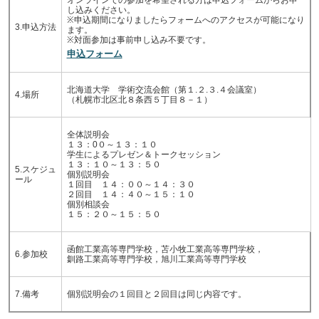
オンラインでの参加を希望される方は申込フォームからお申
し込みください。
※申込期間になりましたらフォームへのアクセスが可能になり
3.申込方法
ます。
※対面参加は事前申し込み不要です。
申込フォーム
北海道大学 学術交流会館（第１.２.３.４会議室）
4.場所
（札幌市北区北８条西５丁目８－１）
全体説明会
１３：0０～１３：１０
学生によるプレゼン＆トークセッション
１３：１０～１３：５０
5.スケジュ
個別説明会
ール
１回目 １４：００～１４：３０
２回目 １４：４０～１５：１０
個別相談会
１５：２０～１５：５０
函館工業高等専門学校，苫小牧工業高等専門学校，
6.参加校
釧路工業高等専門学校，旭川工業高等専門学校
7.備考
個別説明会の１回目と２回目は同じ内容です。