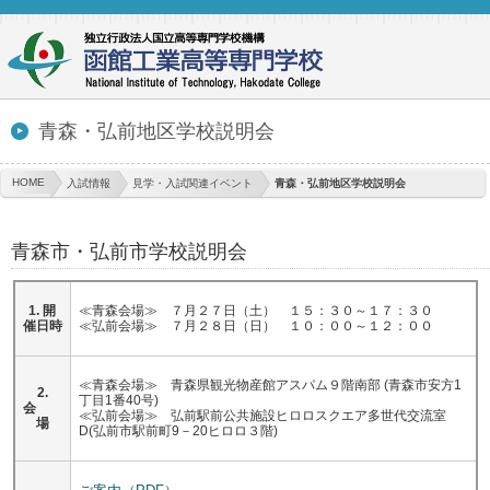
青森・弘前地区学校説明会
HOME
入試情報
見学・入試関連イベント
青森・弘前地区学校説明会
青森市・弘前市学校説明会
1. 開
≪青森会場≫ ７月２７日（土） １５：３０～１７：３０
催日時
≪弘前会場≫ ７月２８日（日） １０：００～１２：００
≪青森会場≫ 青森県観光物産館アスパム９階南部 (青森市安方1
2.
丁目1番40号)
会
≪弘前会場≫ 弘前駅前公共施設ヒロロスクエア多世代交流室
場
D(弘前市駅前町9－20ヒロロ３階)