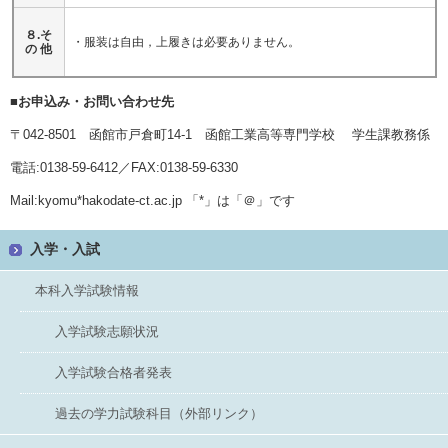
８.そ
・服装は自由，上履きは必要ありません。
の 他
■お申込み・お問い合わせ先
〒042-8501 函館市戸倉町14-1 函館工業高等専門学校 学生課教務係
電話:0138-59-6412／FAX:0138-59-6330
Mail:kyomu*hakodate-ct.ac.jp 「*」は「＠」です
入学・入試
本科入学試験情報
入学試験志願状況
入学試験合格者発表
過去の学力試験科目（外部リンク）