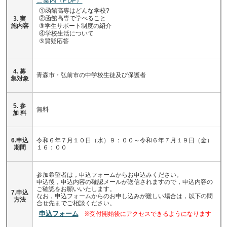
ご案内（PDF）
①函館高専はどんな学校?
②函館高専で学べること
3. 実
③学生サポート制度の紹介
施内容
④学校生活について
⑤質疑応答
4. 募
青森市・弘前市の中学校生徒及び保護者
集対象
5. 参
無料
加 料
6.申込
令和６年７月１０日（水）９：００～令和６年７月１９日（金）
期間
１６：００
参加希望者は，申込フォームからお申込みください。
申込後，申込内容の確認メールが送信されますので，申込内容の
ご確認をお願いいたします。
7.申込
なお，申込フォームからのお申し込みが難しい場合は，以下の問
方法
合せ先までご相談ください。
申込フォーム
※受付開始後にアクセスできるようになります