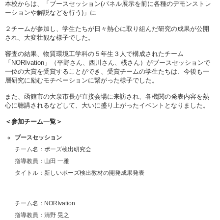
本校からは、「ブースセッション(パネル展示を前に各種のデモンストレ
ーションや解説などを行う)」に
２チームが参加し、学生たちが日々熱心に取り組んだ研究の成果が公開
され、大変壮観な様子でした。
審査の結果、物質環境工学科の５年生３人で構成されたチーム
「NORIvation」（平野さん、西川さん、桟さん）がブースセッションで
一位の大賞を受賞することができ、受賞チームの学生たちは、今後も一
層研究に励むモチベーションに繋がった様子でした。
また、函館市の大泉市長が直接会場に来訪され、各機関の発表内容を熱
心に聴講されるなどして、大いに盛り上がったイベントとなりました。
＜参加チーム一覧＞
ブースセッション
チーム名：ポーズ検出研究会
指導教員：山田 一雅
タイトル：新しいポーズ検出教材の開発成果発表
チーム名：NORIvation
指導教員：清野 晃之