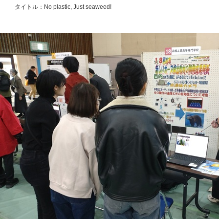
タイトル：No plastic, Just seaweed!