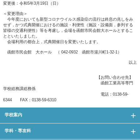
変更後：令和5年3月19日（日）
＜変更理由＞
今年度においても新型コロナウイルス感染症の流行は終息の兆しをみ
せず，かつ式典開催におけるの施設・利便性（施設・設備面，参列する
皆様の交通利便性）等を考慮し，会場を函館市民会館大ホールとするこ
とといたしました。
会場利用の都合上，式典開催日を変更いたします。
函館市民会館 大ホール （ 042-0932 函館市湯川町1-32-1）
以上
【お問い合わせ先】
函館工業高等専門
学校総務課総務係
電話：0138-59-
6344 FAX：0138-59-6310
学校案内
学科・専攻科