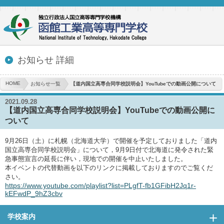
お知らせ 詳細
HOME
お知らせ一覧
【道内国立高専合同学校説明会】YouTubeでの動画公開について
2021.09.28
【道内国立高専合同学校説明会】YouTubeでの動画公開に
ついて
9月26日（土）に札幌（北海道大学）で開催を予定しておりました「道内
国立高専合同学校説明会」について，9月9日付で北海道に発令された緊
急事態宣言の延長に伴い，現地での開催を中止いたしました。
本イベントの代替動画を以下のリンクに掲載しておりますのでご覧くだ
さい。
https://www.youtube.com/playlist?list=PLgfT-fb1GFibH2Jq1r-
kEFwdP_9hZ3cbv
学校案内