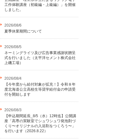
工作体験講座（初級編・上級編）」を開催
しました。
2026/08/6
夏季休業期間について
2026/08/5
ネーミングライツ及び広告事業感謝状贈呈
式を行いました（太平洋セメント株式会社
上磯工場）
2026/08/4
【今年度から給付対象が拡充！】令和８年
度北海道公立高校生等奨学給付金の申請受
付を開始します
2026/08/3
【申込期間延長_8/5（水）12時迄】公開講
座「高専の実験室でシュワシュワ発泡剤づ
くり〜オリジナルの入浴剤をつくろう〜」
を行います（2026.8.22）