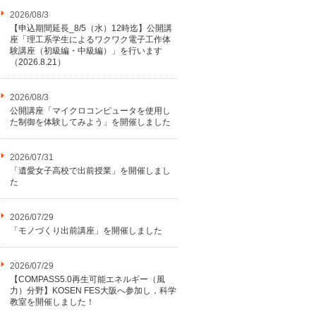
2026/08/3
【申込期間延長_8/5（水）12時迄】公開講
座「理工系学生によるワクワク電子工作体
験講座（初級編・中級編）」を行います
（2026.8.21）
2026/08/3
公開講座「マイクロコンピュータを使用し
た制御を体験してみよう」を開催しました
2026/07/31
「遺愛女子高校で出前授業」を開催しまし
た
2026/07/29
「モノづくり出前講座」を開催しました
2026/07/29
【COMPASS5.0再生可能エネルギー（風
力）分野】KOSEN FES大阪へ参加し，科学
教室を開催しました！