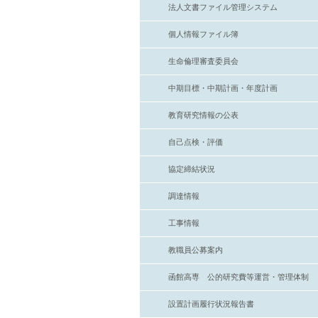
法人文書ファイル管理システム
個人情報ファイル簿
生命倫理審査委員会
中期目標・中期計画・年度計画
教育研究情報の公表
自己点検・評価
協定締結状況
調達情報
工事情報
教職員公募案内
函館高専 公的研究費等運営・管理体制
設置計画履行状況報告書