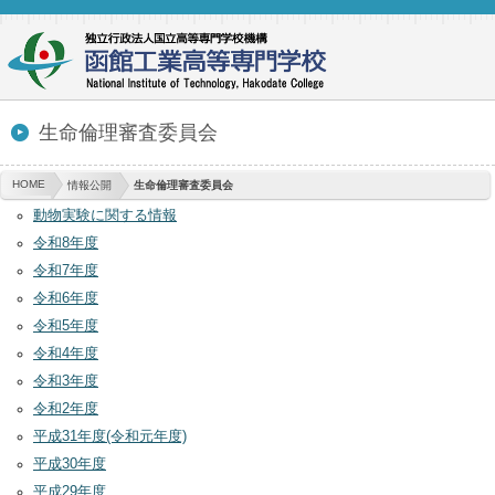
生命倫理審査委員会
HOME
情報公開
生命倫理審査委員会
動物実験に関する情報
令和8年度
令和7年度
令和6年度
令和5年度
令和4年度
令和3年度
令和2年度
平成31年度(令和元年度)
平成30年度
平成29年度