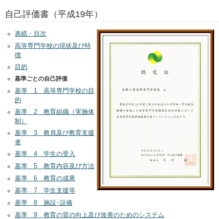
自己評価書（平成19年）
表紙・目次
高等専門学校の現状及び特
徴
目的
基準ごとの自己評価
基準 1 高等専門学校の目
的
基準 2 教育組織（実施体
制）
基準 3 教員及び教育支援
者
基準 4 学生の受入
基準 5 教育内容及び方法
基準 6 教育の成果
基準 7 学生支援等
基準 8 施設･設備
基準 9 教育の質の向上及び改善のためのシステム