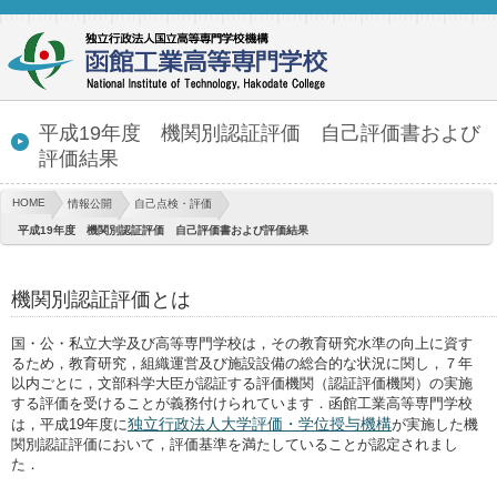
平成19年度 機関別認証評価 自己評価書および
評価結果
HOME
情報公開
自己点検・評価
平成19年度 機関別認証評価 自己評価書および評価結果
機関別認証評価とは
国・公・私立大学及び高等専門学校は，その教育研究水準の向上に資す
るため，教育研究，組織運営及び施設設備の総合的な状況に関し，７年
以内ごとに，文部科学大臣が認証する評価機関（認証評価機関）の実施
する評価を受けることが義務付けられています．函館工業高等専門学校
独立行政法人大学評価・学位授与機構
は，平成19年度に
が実施した機
関別認証評価において，評価基準を満たしていることが認定されまし
た．