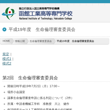
平成19年度 生命倫理審査委員会
HOME
情報公開
生命倫理審査委員会
平成19年度 生命倫理審査委員会
規定
｜
様式1
｜
様式2
第2回 生命倫理審査委員会
開催日時
平成19年7月2日（月）17:00～
場所
小会議室
議事
生命倫理審査申請に係る判定について（2件）
所属・申請者
機械工学科 准教授 川上 健作
申請研究テーマ
人工膝関節全置換患者の歩行解析