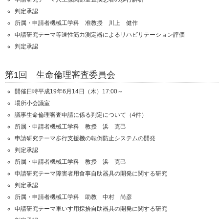
判定
承認
所属・申請者
機械工学科 准教授 川上 健作
申請研究テーマ
等速性筋力測定器によるリハビリテーション評価
判定
承認
第1回 生命倫理審査委員会
開催日時
平成19年6月14日（木）17:00～
場所
小会議室
議事
生命倫理審査申請に係る判定について（4件）
所属・申請者
機械工学科 教授 浜 克己
申請研究テーマ
歩行支援機の転倒防止システムの開発
判定
承認
所属・申請者
機械工学科 教授 浜 克己
申請研究テーマ
障害者用食事自助器具の開発に関する研究
判定
承認
所属・申請者
機械工学科 助教 中村 尚彦
申請研究テーマ
車いす用採拾自助器具の開発に関する研究