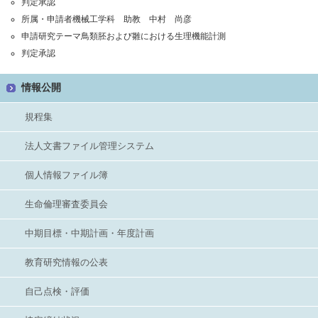
判定
承認
所属・申請者
機械工学科 助教 中村 尚彦
申請研究テーマ
鳥類胚および雛における生理機能計測
判定
承認
情報公開
規程集
法人文書ファイル管理システム
個人情報ファイル簿
生命倫理審査委員会
中期目標・中期計画・年度計画
教育研究情報の公表
自己点検・評価