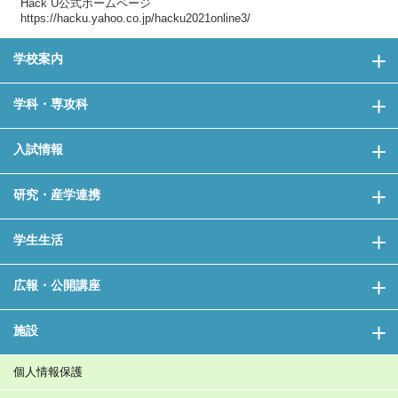
Hack U公式ホームページ
https://hacku.yahoo.co.jp/hacku2021online3/
学校案内
学科・専攻科
入試情報
研究・産学連携
学生生活
広報・公開講座
施設
個人情報保護