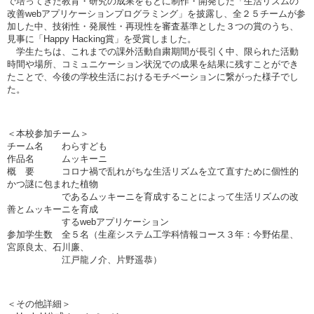
で培ってきた教育・研究の成果をもとに制作・開発した「生活リズムの
改善webアプリケーションプログラミング」を披露し、全２５チームが参
加した中、技術性・発展性・再現性を審査基準とした３つの賞のうち、
見事に「Happy Hacking賞」を受賞しました。
学生たちは、これまでの課外活動自粛期間が長引く中、限られた活動
時間や場所、コミュニケーション状況での成果を結果に残すことができ
たことで、今後の学校生活におけるモチベーションに繋がった様子でし
た。
＜本校参加チーム＞
チーム名 わらすども
作品名 ムッキーニ
概 要 コロナ禍で乱れがちな生活リズムを立て直すために個性的
かつ謎に包まれた植物
であるムッキーニを育成することによって生活リズムの改
善とムッキーニを育成
するwebアプリケーション
参加学生数 全５名（生産システム工学科情報コース３年：今野佑星、
宮原良太、石川廉、
江戸龍ノ介、片野遥恭）
＜その他詳細＞