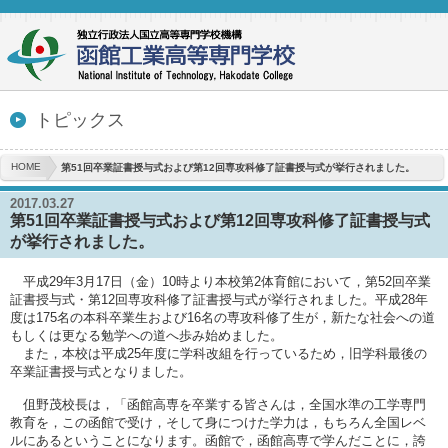
トピックス
HOME
第51回卒業証書授与式および第12回専攻科修了証書授与式が挙行されました。
2017.03.27
第51回卒業証書授与式および第12回専攻科修了証書授与式
が挙行されました。
平成29年3月17日（金）10時より本校第2体育館において，第52回卒業
証書授与式・第12回専攻科修了証書授与式が挙行されました。平成28年
度は175名の本科卒業生および16名の専攻科修了生が，新たな社会への道
もしくは更なる勉学への道へ歩み始めました。
また，本校は平成25年度に学科改組を行っているため，旧学科最後の
卒業証書授与式となりました。
伹野茂校長は，「函館高専を卒業する皆さんは，全国水準の工学専門
教育を，この函館で受け，そして身につけた学力は，もちろん全国レベ
ルにあるということになります。函館で，函館高専で学んだことに，誇