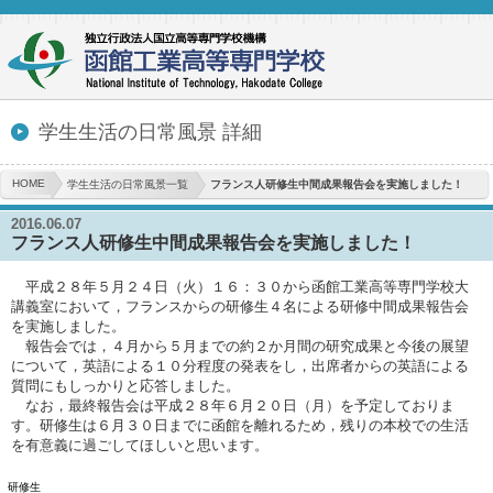
学生生活の日常風景 詳細
HOME
学生生活の日常風景一覧
フランス人研修生中間成果報告会を実施しました！
2016.06.07
フランス人研修生中間成果報告会を実施しました！
平成２８年５月２４日（火）１６：３０から函館工業高等専門学校大
講義室において，フランスからの研修生４名による研修中間成果報告会
を実施しました。
報告会では，４月から５月までの約２か月間の研究成果と今後の展望
について，英語による１０分程度の発表をし，出席者からの英語による
質問にもしっかりと応答しました。
なお，最終報告会は平成２８年６月２０日（月）を予定しておりま
す。研修生は６月３０日までに函館を離れるため，残りの本校での生活
を有意義に過ごしてほしいと思います。
研修生