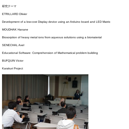
研究テーマ
ETRILLARD Olivier
Development of a low-cost Display device using an Arduino board and LED Matrix
MOUDHAK Hanane
Biosorption of heavy metal ions from aqueous solutions using a biomaterial
SENECHAL Axel
Educational Software: Comprehension of Mathematical problem building
BUFQUIN Victor
Karakuri Project