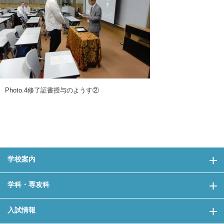
Photo.4修了証書授与のようす②
学校案内
学科・専攻科
入試情報