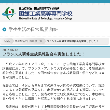
学生生活の日常風景 詳細
HOME
学生生活の日常風景一覧
フランス人研修生成果報告会を実施しました！
2015.06.18
フランス人研修生成果報告会を実施しました！
平成２７年６月１２日（金）１６：３０から函館工業高等専門学校大
講義室において、フランス・アルトワ大学の研修生５名による研修成果
報告会を実施しました。今回の報告会には本校教職員・学生など約３０
名が出席しました。
報告会では、４月から６月までの約３か月間の研究成果について、英語
による１０分程度の発表をし、出席者からの英語による質問にもしっか
りと応答しました。また、発表の中では研究成果だけでなく、本校教職
員や学生とともに撮影した写真などを紹介する場面もありました。
発表後は、校長代理として上野国際委員会委員長から修了証書が授与