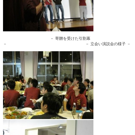
－ 寄贈を受けた引割幕
－ － 立会い演説会の様子 －