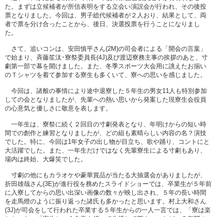
た。まずは立候補者が所信表明をする立会い演説会が行われ、その後投
票となりました。今回は、男子総代候補者が２人おり、結果として、両
者で票を分け合ったことから、後日、決選投票を行うことになりまし
た。
さて、追いコンは、安田慎平さん(2M)の司会者による「開会の言葉」
で始まり、斉藤笙汰･寮祭委員長(4J)及び渡辺寮務主事の挨拶のあと、寸
劇第一部で幕を開けました。また、冬季スポーツ大会用に誂えたお揃い
のＴシャツを着て参加する寮生も多くいて、寮への思いを感じました。
今回は、諸般の事情により途中退寮した５年生の男女11人も特別参加
しての会となりましたが、先輩への熱い思いから発案した現寮生会役員
の心意気と優しさに敬意を表します。
一年生は、寮祭に続く２回目の寸劇発表となり、年明けからの短い時
間での創作と練習となりましたが、どの組も素晴らしい内容の名？演技
でした。特に、今回は1年女子の出し物が目立ち、歌や踊り、コントにと
大活躍でした。また、一年生だけではなく先輩寮生による寸劇もあり、
場内は終始、大爆笑でした。
寸劇の他にもカラオケや豪華賞品が当たる大抽選会がありましたが、
折田雄哉さん(3E)が進行役を務めたスライドショーでは、卒業生が５年前
に入寮してからの思い出深い画像の数々が映し出され、５年の長い時間
を走馬燈のように振り返った諸氏も多かったと思います。村上大和さん
(3J)が司会をして行われた卒業する５年生からの一人一言では、「寮は楽