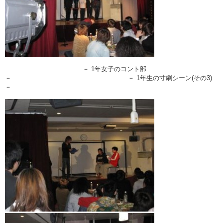
－ 1年女子のコント部
－ － 1年生の寸劇シーン(その3)
－