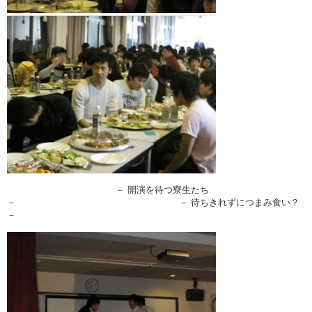
－ 開演を待つ寮生たち
－ － 待ちきれずにつまみ食い？
－