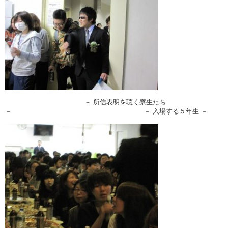
－ 所信表明を聴く寮生たち
－ － 入場する５年生 －