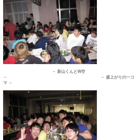
－ 新山くんとW空
－ － 盛上がりの一コ
マ －