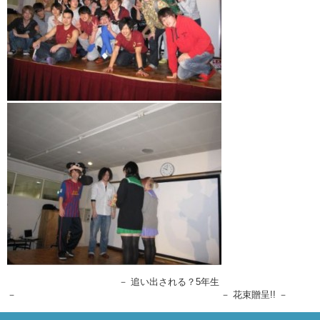
－ 追い出される？5年生
－ － 花束贈呈!! －