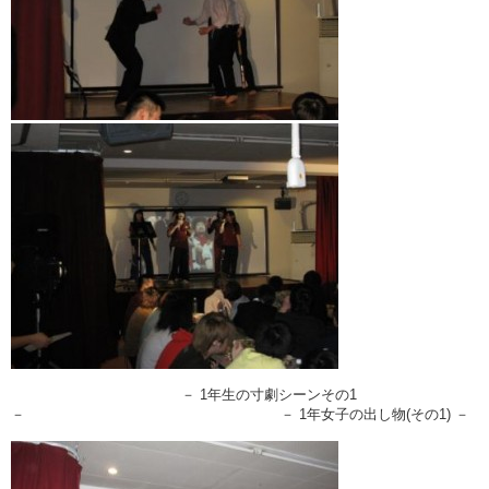
－ 1年生の寸劇シーンその1
－ － 1年女子の出し物(その1) －