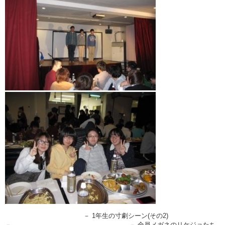
－ 1年生の寸劇シーン(その2)
－ － 全員メガネのリケジョたち