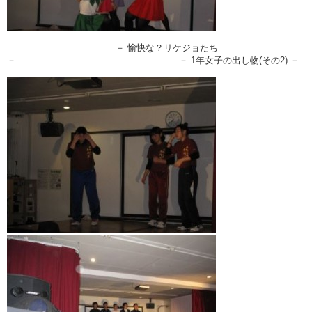
－ 愉快な？リケジョたち
－ － 1年女子の出し物(その2) －