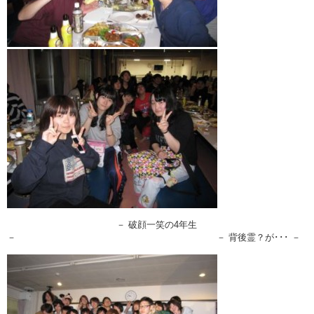
－ 破顔一笑の4年生
－ － 背後霊？が･･･ －