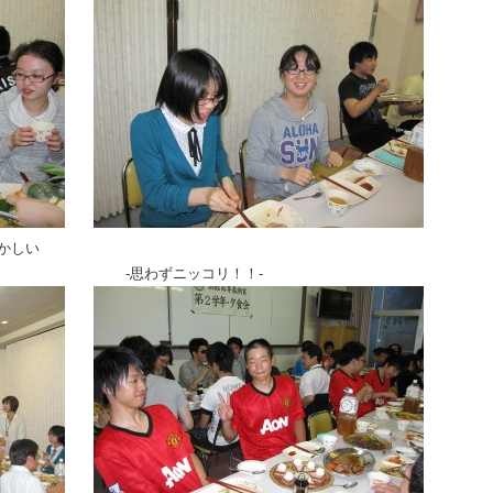
しい
ニッコリ！！-