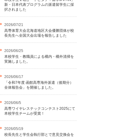
新・日本代表プログラムの派遣留学生に採
択されました
2026/07/21
高専体育大会北海道地区大会優勝団体が校
長先生へ全国大会出場を報告しました
2026/06/25
本校学生・教職員による構内・構外清掃を
実施しました。
2026/06/17
「令和7年度 函館高専海外派遣（後期分）
全体報告会」を開催しました。
2026/06/5
高専ワイヤレステックコンテスト2025にて
本校学生チームが受賞！
2026/05/19
校長先生と学生会執行部とで意見交換会を