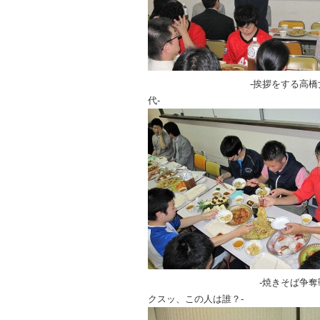
-挨拶をする高橋女
代- -お
-焼きそば
クスッ、この人は誰？-