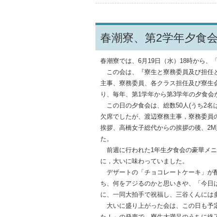
春潮寮、第2学年夕食
春潮寮では、6月19日（水）18時から、
この会は、『寮生と寮務委員及び担任と
主事、寮務委員、各クラス担任及び寮生
り、毎年、第1学年から第3学年の夕食会
この日の夕食会は、総数50人(うち2名
欠席でしたが、渡辺寮務主事，寮務委員
挨拶、高橋女子総代からの挨拶の後、2
た。
前週に行われた1年生夕食会の豪華メニ
に，大いに味わっていました。
デザートの「チョコレートケーキ」が配
ち、何をアジるのかと思いきや、「今日
に、一同大拍手で祝福し、三谷くんには
大いに盛り上がった会は、この日も予定
た！」の発声で、寮生大満足のうちに終