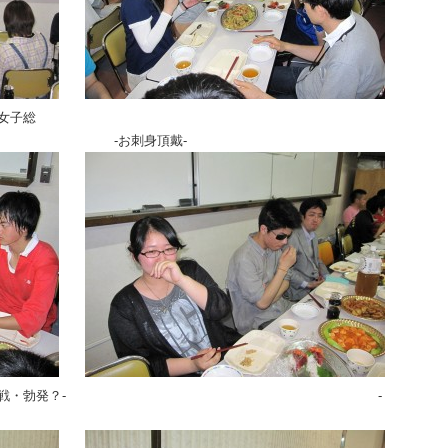
子総
刺身頂戴-
争奪戦・勃発？- -