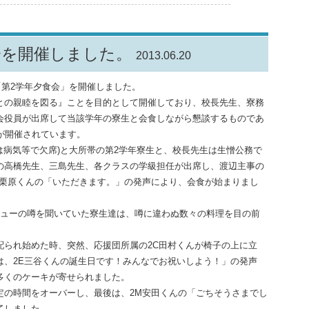
会を開催しました。
2013.06.20
「第2学年夕食会」を開催しました。
の親睦を図る』ことを目的として開催しており、校長先生、寮務
会役員が出席して当該学年の寮生と会食しながら懇談するものであ
が開催されています。
は病気等で欠席)と大所帯の第2学年寮生と、校長先生は生憎公務で
の高橋先生、三島先生、各クラスの学級担任が出席し、渡辺主事の
M栗原くんの「いただきます。」の発声により、会食が始まりまし
ューの噂を聞いていた寮生達は、噂に違わぬ数々の料理を目の前
られ始めた時、突然、応援団所属の2C田村くんが椅子の上に立
は、2E三谷くんの誕生日です！みんなでお祝いしよう！」の発声
多くのケーキが寄せられました。
の時間をオーバーし、最後は、2M安田くんの「ごちそうさまでし
了しました。