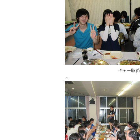
-キャー恥ずか
～- -思わず