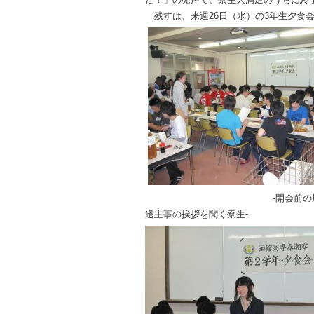
残すは、来週26日（水）の3年生夕食会
-開会前
邊主事の挨拶を聞く寮生-