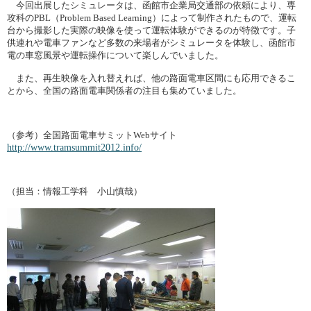
今回出展したシミュレータは、函館市企業局交通部の依頼により、専
攻科の
PBL
（
Problem Based Learning
）によって制作されたもので、運転
台から撮影した実際の映像を使って運転体験ができるのが特徴です。子
供連れや電車ファンなど多数の来場者がシミュレータを体験し、函館市
電の車窓風景や運転操作について楽しんでいました。
また、再生映像を入れ替えれば、他の路面電車区間にも応用できるこ
とから、全国の路面電車関係者の注目も集めていました。
（参考）全国路面電車サミット
Web
サイト
http://www.tramsummit2012.info/
（担当：情報工学科 小山慎哉）