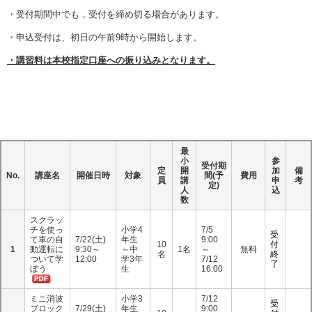
・受付期間中でも，受付を締め切る場合があります。
・申込受付は、初日の午前9時から開始します。
・講習料は本校指定口座への振り込みとなります。
最
小
参
受付期
定
開
加
備
No.
講座名
開催日時
対象
間(予
費用
員
講
申
考
定)
人
込
数
スクラッ
チを使っ
小学4
7/5
受
て車の自
7/22(土)
年生
9:00
10
付
1
動運転に
9:30～
～中
1名
～
無料
名
終
ついて学
12:00
学3年
7/12
了
ぼう
生
16:00
ミニ消波
小学3
7/12
受
ブロック
7/29(土)
年生
9:00