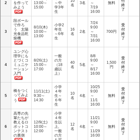
10
付
2
を作って
13:00～
～中
3名
～
無料
名
終
みよう
15:00
学3年
7/19
了
生
16:00
段ボール
7/24
で作ろ
小学2
受
8/10(木)
9:00
う 太陽
年生
16
付
3
10:00～
2名
～
700円
光食品乾
～6年
名
終
13:00
7/31
燥機
生
了
16:00
ユング心
理学にも
一般
8/8
受
とづくコ
8/26(土)
の方
9:00
40
1,500
付
4
ミュニケ
15:00～
（18
5名
～
名
円
終
ーション
17:00
歳以
8/17
了
入門
上）
16:00
小学
10/25
受
橋をつく
11/11(土)
４年
9:00
10
付
ってみよ
5
9:30～
生～
4名
～
無料
名
終
14:30
６年
11/1
う
了
生
16:00
高専の先
小学
輩たちが
４年
11/21
受
教えるロ
12/9(土)
生以
9:00
12
付
6
ボットコ
10:00～
上,
4名
～
無料
名
終
ンテスト
12:00
一般
11/29
了
の裏側
の方
16:00
も可