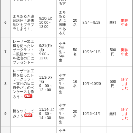
る方
まち
まちあるき連
ある
9/20(日)
続講座「湯川
きに
20
開催
6
10:00～
8/24～9/18
無料
地区をブラブ
興味
名
中止
13:00
ラしよう！」
のあ
る方
レーザー加工
小学
機を使ったレ
9/21(月/
2年
ザークラフト
祝)
50
500
開催
7
生～
10/28~11/8
～眼鏡ケース
9:00～
名
円
中止
6年
を敬老の日に
12:00
生
プレゼント～
レーザー加工
機を使ったレ
小学
11/3(火/
ザークラフト
2年
終了
祝)
16
500
～文化の日に
8
生～
10/7~10/20
しま
9：00～
名
円
自分だけのペ
6年
した
12：00
ンケースを作
生
ろう～
小学
11/14(土)
4年
終了
橋をつくって
20
9
9：30～
生～
10/26~11/6
無料
しま
名
みよう
14：30
6年
した
生
小学