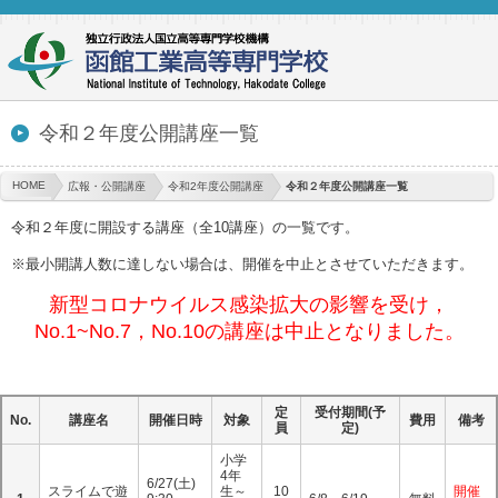
令和２年度公開講座一覧
HOME
広報・公開講座
令和2年度公開講座
令和２年度公開講座一覧
令和２年度に開設する講座（全10講座）の一覧です。
※最小開講人数に達しない場合は、開催を中止とさせていただきます。
新型コロナウイルス感染拡大の影響を受け，
No.1~No.7，No.10の講座は中止となりました。
定
受付期間(予
No.
講座名
開催日時
対象
費用
備考
員
定)
小学
4年
6/27(土)
スライムで遊
生～
10
開催