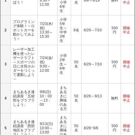
1
9:30～
6/8～6/19
無料
ぼう！
小学
名
中止
11:00
6年
生
小学
プログラミン
7/23(木/
5年
グ体験！～ロ
祝)
生～
500
開催
2
ボットカーを
8名
6/29～7/10
13:30～
中学
円
中止
動かしてみよ
15:30
3年
う～
生
レーザー加工
機を使ったレ
小学
ザークラフト
7/24(金/
2年
～スポーツの
祝)
50
500
開催
3
生～
6/29～7/10
日に水筒ホル
9:00～
名
円
中止
6年
ダーをつくっ
12:00
生
て運動しよう
～
まち
まちあるき連
9/6(日)
ある
続講座「五稜
10：00
きに
50
8/26～9/13
開催
4
無料
郭をブラブラ
～13：
興味
名
中止
しよう」
00
のあ
る方
まち
まちあるき連
ある
9/13(日)
続講座「西部
きに
50
500
開催
5
10:00～
8/26~9/6
地区をブラブ
興味
名
円
中止
13:00
ラしよう！」
のあ