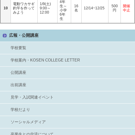
4年
電動ワカサギ
1/9(土)
生～
16
500
開催
10
釣竿を作って
9:00～
12/14~12/25
小学
名
円
中止
みよう
12:00
6年
生
広報・公開講座
学校要覧
学校案内・KOSEN COLLEGE LETTER
公開講座
出前講座
見学・入試関連イベント
学校だより
ソーシャルメディア
卒業生との交流について