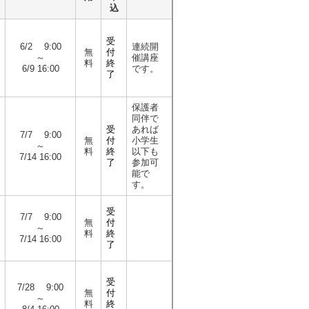
込
受
6/2 9:00
連続開
無
付
～
催講座
料
終
6/9 16:00
です。
了
保護者
同伴で
受
あれば
7/7 9:00
無
付
小学生
～
料
終
以下も
7/14 16:00
了
参加可
能で
す。
受
7/7 9:00
無
付
～
料
終
7/14 16:00
了
受
7/28 9:00
無
付
～
料
終