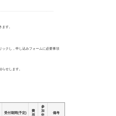
きます。
リックし，申し込みフォームに必要事項
知らせします。
参
費
加
受付期間(予定)
備考
用
申