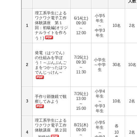
人数
理工系学生による
小学5
ワクワク電子工作
6/14(土)
年生
体験講座 第１
09:00
1
～
10名
2名
回：初級編(オリジ
～
中学3
ナルライトを作ろ
12:00
年生
う！)
発電（はつでん）
7/26(土)
の仕組みを学ぼ
小学生
09:30
う！～ぶんぶんご
2
～中学
30名
10名
～
まをつかったはつ
生
11:30
でんじっけん～
小学4
7/26(土)
年生
手作り顕微鏡で観
13:00
3
～
10名
2名
察してみよう
～
中学3
15:00
年生
理工系学生による
小学5
8/21(木)
ワクワク電子工作
各
年生
09:00
体験講座 第２回
4
～
10
2名
～