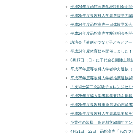
平成24年度函館高専学校説明会を
平成25年度専攻科入学者選抜学力
平成24年度函館高専一日体験学習
平成24年度函館高専学校説明会を
講演会『演劇がつなぐ子どもとアー
平成24年度体育祭を開催しました！
6月17日（日）に千代台公園陸上競
平成25年度専攻科入学者学力選抜
平成25年度専攻科入学者推薦選抜
「技術士第二次試験チャレンジセミ
平成25年度編入学者募集要項を掲
平成25年度専攻科推薦選抜の志願
平成25年度専攻科入学者募集要項
卒業生の皆様 高専創立50周年ア
4月21日、22日 函館高専「もの