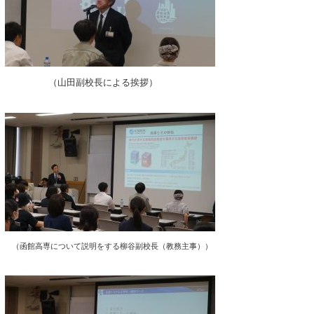
（山田副校長による挨拶）
（函館高専について説明をする柳谷副校長（教務主事））