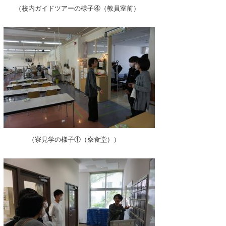
（校内ガイドツアーの様子④（教員室前）
（寮見学の様子①（寮食堂））