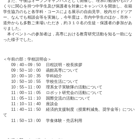
また、午後はオープンキャンパスとして開催し、理系の勉強やものづ
くりに関心を持つ中学生及び保護者を対象にキャンパスを開放し、在籍
学生協力のもと各学科・コースによる展示の自由見学、校内ガイドツア
ー、なんでも相談会等を実施し，今年度は，市内中学生のほか，市外・
道外からも多数ご来場いただき，約３１０名の生徒・保護者の参加があ
りました。
本イベントへの参加者は，高専における教育研究活動を知る一助にな
った様子でした。
＜午前の部：学校説明会＞
09：40～09：50 日程説明・校長挨拶
09：50～10：00 函館高専について
10：00～10：35 学科紹介
10：50～10：55 学校生活について
10：55～11：00 理系女子実験隊の活動について
11：00～11：05 ロボット研究会の活動について
11：05～11：10 国際交流の活動について
11：10～11：40 座談会
11：40～11：50 経済的支援制度（授業料減免、奨学金等）につい
て
11：50～13：00 学食体験・売店利用