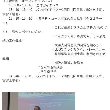
＜午後の部：オープンキャンパス＞
13：00～13：10 全体ガイダンス
13：10～13：40 校内ガイドツアー1回目（図書館，進路支援室，
実習工場他）
13：10～15：10 ○各学科・コース展示の自由見学（全２２テー
マ）
・これが生産システム工学科の ものづ
くり～製作ロボットの紹介～
・「ものづくり」を見てみよう～最先
端の工作機械～
・太陽光発電と風力発電を知ろう！
・LEGOでつくるライントレースカー
・発酵醸造や資源生産に利用される微
生物
・潮汐と津波の特徴 他
○なんでも相談会
○学生寮見学
14：40～15：10 校内ガイドツアー2回目（図書館，進路支援室，
実習工場他）