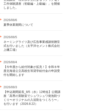
工作体験講座（初級編・上級編）」を開催
しました。
2026/08/6
夏季休業期間について
2026/08/5
ネーミングライツ及び広告事業感謝状贈呈
式を行いました（太平洋セメント株式会社
上磯工場）
2026/08/4
【今年度から給付対象が拡充！】令和８年
度北海道公立高校生等奨学給付金の申請受
付を開始します
2026/08/3
【申込期間延長_8/5（水）12時迄】公開講
座「高専の実験室でシュワシュワ発泡剤づ
くり〜オリジナルの入浴剤をつくろう〜」
を行います（2026.8.22）