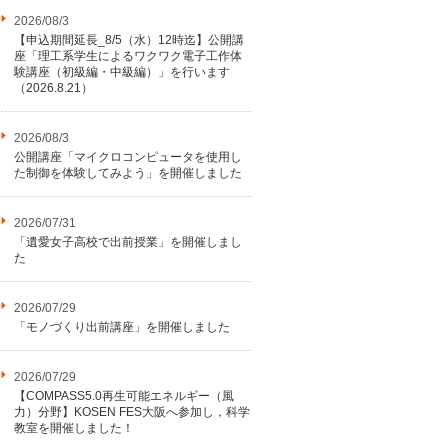
2026/08/3
【申込期間延長_8/5（水）12時迄】公開講
座「理工系学生によるワクワク電子工作体
験講座（初級編・中級編）」を行います
（2026.8.21）
2026/08/3
公開講座「マイクロコンピュータを使用し
た制御を体験してみよう」を開催しました
2026/07/31
「遺愛女子高校で出前授業」を開催しまし
た
2026/07/29
「モノづくり出前講座」を開催しました
2026/07/29
【COMPASS5.0再生可能エネルギー（風
力）分野】KOSEN FES大阪へ参加し，科学
教室を開催しました！