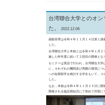
台湾聯合大学とのオン
た。
2022.12.06
函館高専は令和４年１１月１４日第１講
した。
台湾聯合大学と本校とは令和４年１月２
施した昨年度に続いて２回目の開催とな
セミナーは英語で行われ，台湾聯合大学
に，それぞれの機関及び周囲の環境につ
への短期留学を検討する学生もいて，コ
した。
なお，本校は令和４年１１月２５日に開
開催される協定締結式にて初めて対面に