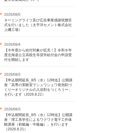
2026/08/5
ネーミングライツ及び広告事業感謝状贈呈
式を行いました（太平洋セメント株式会社
上磯工場）
2026/08/4
【今年度から給付対象が拡充！】令和８年
度北海道公立高校生等奨学給付金の申請受
付を開始します
2026/08/3
【申込期間延長_8/5（水）12時迄】公開講
座「高専の実験室でシュワシュワ発泡剤づ
くり〜オリジナルの入浴剤をつくろう〜」
を行います（2026.8.22）
2026/08/3
【申込期間延長_8/5（水）12時迄】公開講
座「理工系学生によるワクワク電子工作体
験講座（初級編・中級編）」を行います
（2026.8.21）