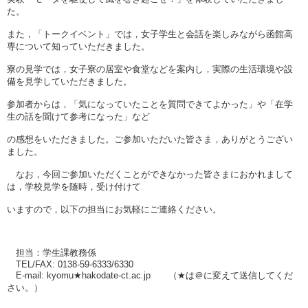
た。
また，「トークイベント」では，女子学生と会話を楽しみながら函館高
専について知っていただきました。
寮の見学では，女子寮の居室や食堂などを案内し，実際の生活環境や設
備を見学していただきました。
参加者からは，「気になっていたことを質問できてよかった」や「在学
生の話を聞けて参考になった」など
の感想をいただきました。ご参加いただいた皆さま，ありがとうござい
ました。
なお，今回ご参加いただくことができなかった皆さまにおかれまして
は，学校見学を随時，受け付けて
いますので，以下の担当にお気軽にご連絡ください。
担当：学生課教務係
TEL/FAX: 0138-59-6333/6330
E-mail: kyomu★hakodate-ct.ac.jp （★は＠に変えて送信してくだ
さい。）