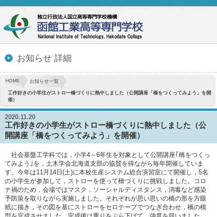
お知らせ 詳細
HOME
お知らせ一覧
工作好きの小学生がストロー橋づくりに熱中しました（公開講座「橋をつくってみよう」を開
催）
2020.11.20
工作好きの小学生がストロー橋づくりに熱中しました（公
開講座「橋をつくってみよう」を開催）
社会基盤工学科では，小学4～6年生を対象として公開講座｢橋をつくっ
てみよう｣を，土木学会北海道支部の協賛を得ながら毎年開催していま
す。今年は11月14日(土)に本校生産システム総合演習室にて開催し，5名
の小学生が参加して，ストローを使って橋づくりに挑戦しました。コロ
ナ禍のため，会場ではマスク，ソーシャルディスタンス，消毒など感染
予防策を取りながら実施しました。それぞれが思い思いの橋の形を方眼
紙に描き，その図を基にストローをセロテープでつなぎ合わせ，橋の模
型を完成させました。完成後は重りをぶら下げて，強度を競いました。