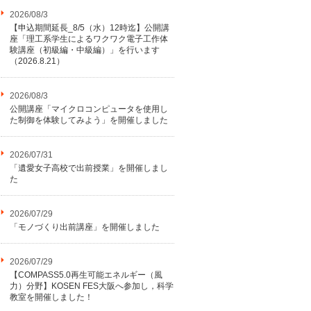
2026/08/3
【申込期間延長_8/5（水）12時迄】公開講
座「理工系学生によるワクワク電子工作体
験講座（初級編・中級編）」を行います
（2026.8.21）
2026/08/3
公開講座「マイクロコンピュータを使用し
た制御を体験してみよう」を開催しました
2026/07/31
「遺愛女子高校で出前授業」を開催しまし
た
2026/07/29
「モノづくり出前講座」を開催しました
2026/07/29
【COMPASS5.0再生可能エネルギー（風
力）分野】KOSEN FES大阪へ参加し，科学
教室を開催しました！