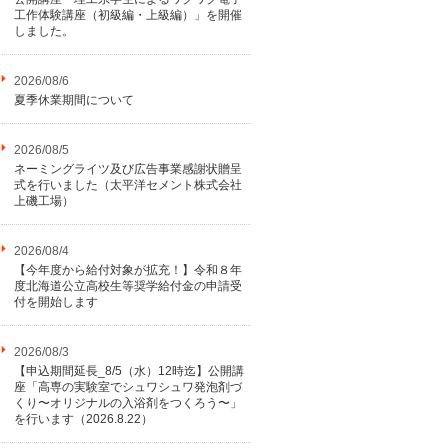
工作体験講座（初級編・上級編）」を開催
しました。
2026/08/6
夏季休業期間について
2026/08/5
ネーミングライツ及び広告事業感謝状贈呈
式を行いました（太平洋セメント株式会社
上磯工場）
2026/08/4
【今年度から給付対象が拡充！】令和８年
度北海道公立高校生等奨学給付金の申請受
付を開始します
2026/08/3
【申込期間延長_8/5（水）12時迄】公開講
座「高専の実験室でシュワシュワ発泡剤づ
くり〜オリジナルの入浴剤をつくろう〜」
を行います（2026.8.22）