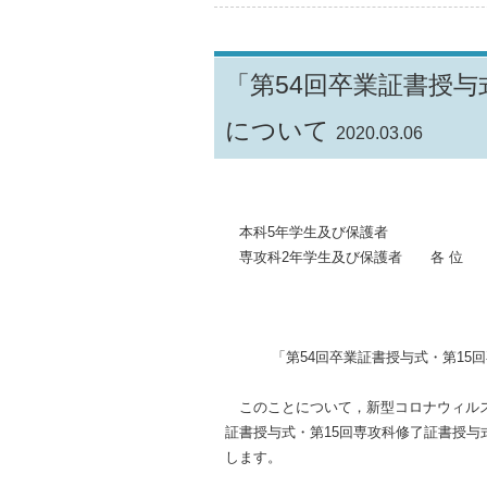
「第54回卒業証書授与
について
2020.03.06
令和2
本科5年学生及び保護者
専攻科2年学生及び保護者 各 位
校
「第54回卒業証書授与式・第15回
このことについて，新型コロナウィルス
証書授与式・第15回専攻科修了証書授
します。