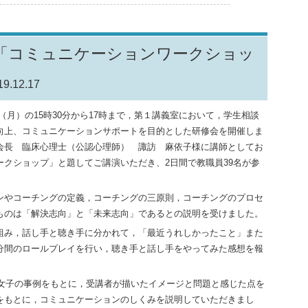
「コミュニケーションワークショッ
19.12.17
日（月）の15時30分から17時まで，第１講義室において，学生相談
向上、コミュニケーションサポートを目的とした研修会を開催しま
会長 臨床心理士（公認心理師） 諏訪 麻依子様に講師としてお
クショップ」と題してご講演いただき、2日間で教職員39名が参
やコーチングの定義，コーチングの三原則，コーチングのプロセ
ものは「解決志向」と「未来志向」であるとの説明を受けました。
み，話し手と聴き手に分かれて，「最近うれしかったこと」また
分間のロールプレイを行い，聴き手と話し手をやってみた感想を報
歳女子の事例をもとに，受講者が描いたイメージと問題と感じた点を
をもとに，コミュニケーションのしくみを説明していただきまし