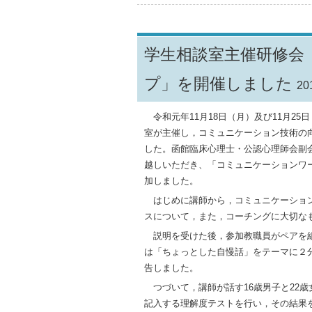
学生相談室主催研修会
プ」を開催しました
20
令和元年11月18日（月）及び11月25
室が主催し，コミュニケーション技術の
した。函館臨床心理士・公認心理師会副
越しいただき、「コミュニケーションワー
加しました。
はじめに講師から，コミュニケーション
スについて，また，コーチングに大切な
説明を受けた後，参加教職員がペアを組
は「ちょっとした自慢話」をテーマに２
告しました。
つづいて，講師が話す16歳男子と22
記入する理解度テストを行い，その結果