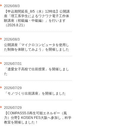
2026/08/3
【申込期間延長_8/5（水）12時迄】公開講
座「理工系学生によるワクワク電子工作体
験講座（初級編・中級編）」を行います
（2026.8.21）
2026/08/3
公開講座「マイクロコンピュータを使用し
た制御を体験してみよう」を開催しました
2026/07/31
「遺愛女子高校で出前授業」を開催しまし
た
2026/07/29
「モノづくり出前講座」を開催しました
2026/07/29
【COMPASS5.0再生可能エネルギー（風
力）分野】KOSEN FES大阪へ参加し，科学
教室を開催しました！