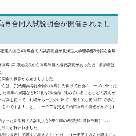
４高専合同入試説明会が開催されまし
5年度道内国立4高専合同入試説明会が北海道大学理学部5号館を会場
高専 岸 徳光校長から高専制度の概要説明があった後、参加者は
た。
る開会の挨拶から始まりました。
らは、(1)函館高専は全国の高専に先駆けて社会のニーズに合った
活用した授業の展開などICT化を積極的に進めていることなどの説明が
写真を使って「札幌から一度外に出て，魅力的な街”函館”で学ん
いものですよ！」と、ユーモアを交えて函館高専の特色が紹介され
まった新学科の入試制度と2年生時の希望学科選択制度につい
く説明が行われました。
剣な眼差しで説明に聴き入りつつも、ユーモアを含んだ説明には