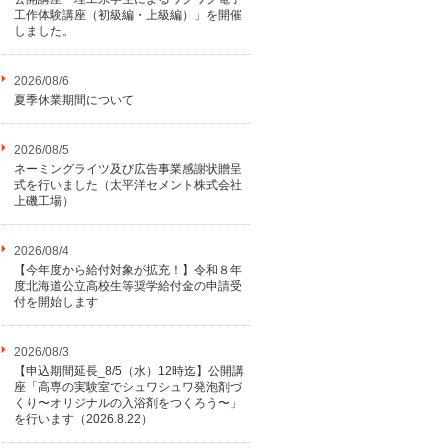
工作体験講座（初級編・上級編）」を開催
しました。
2026/08/6
夏季休業期間について
2026/08/5
ネーミングライツ及び広告事業感謝状贈呈
式を行いました（太平洋セメント株式会社
上磯工場）
2026/08/4
【今年度から給付対象が拡充！】令和８年
度北海道公立高校生等奨学給付金の申請受
付を開始します
2026/08/3
【申込期間延長_8/5（水）12時迄】公開講
座「高専の実験室でシュワシュワ発泡剤づ
くり〜オリジナルの入浴剤をつくろう〜」
を行います（2026.8.22）