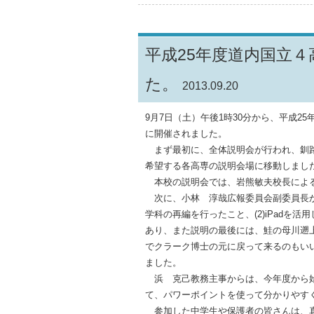
平成25年度道内国立
た。
2013.09.20
9月7日（土）午後1時30分から、平成2
に開催されました。
まず最初に、全体説明会が行われ、釧路
希望する各高専の説明会場に移動しまし
本校の説明会では、岩熊敏夫校長によ
次に、小林 淳哉広報委員会副委員長か
学科の再編を行ったこと、(2)iPadを
あり、また説明の最後には、鮭の母川遡上
でクラーク博士の元に戻って来るのもい
ました。
浜 克己教務主事からは、今年度から始
て、パワーポイントを使って分かりやす
参加した中学生や保護者の皆さんは、真