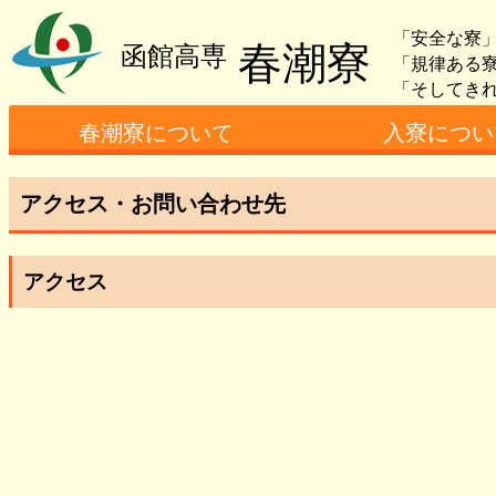
「安全な寮
春潮寮
函館高専
「規律ある
「そしてき
春潮寮について
入寮につい
寮務主事あいさつ
寮の概要
入寮者数
設備（男子）について
設備（女子）について
寮生の日課について
必要となる費用
女子寮担当者より
アクセス・お問い合わせ先
アクセス