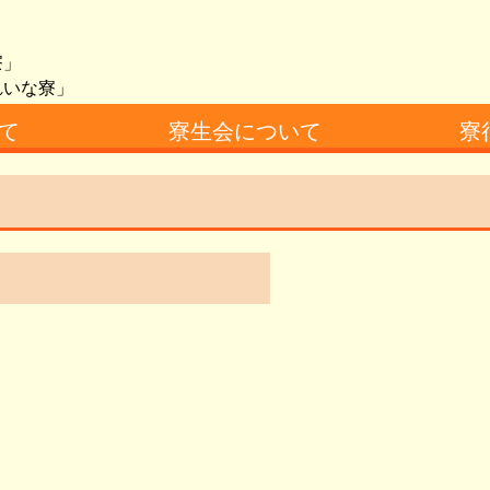
」
寮」
れいな寮」
て
寮生会について
寮
寮生会概要
男子寮総代あいさつ
女子寮総代あいさつ
今年度の
過去の行
アクセス