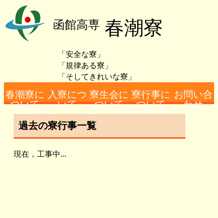
春潮寮
函館高専
「安全な寮」
「規律ある寮」
「そしてきれいな寮」
春潮寮に
入寮につ
寮生会に
寮行事に
お問い合
ついて
いて
ついて
ついて
わせ
過去の寮行事一覧
寮務主事あいさつ
寮の概要
入寮者数
設備（男子）につ
設備（女子）につ
寮生の日課につい
必要となる費用
女子寮担当者より
寮生会概要
男子寮総代あいさ
女子寮総代あいさ
今年度の行事の様
過去の行事の様子
アクセス・お問い
いて
いて
て
つ
つ
子
合わせ先
現在，工事中...