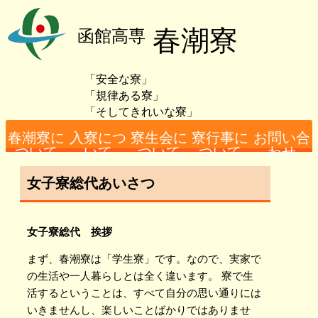
春潮寮
函館高専
「安全な寮」
「規律ある寮」
「そしてきれいな寮」
春潮寮に
入寮につ
寮生会に
寮行事に
お問い合
ついて
いて
ついて
ついて
わせ
女子寮総代あいさつ
寮務主事あいさつ
寮の概要
入寮者数
設備（男子）につ
設備（女子）につ
寮生の日課につい
必要となる費用
女子寮担当者より
寮生会概要
男子寮総代あいさ
女子寮総代あいさ
今年度の行事の様
過去の行事の様子
アクセス・お問い
いて
いて
て
つ
つ
子
合わせ先
女子寮総代 挨拶
まず、春潮寮は「学生寮」です。なので、実家で
の生活や一人暮らしとは全く違います。 寮で生
活するということは、すべて自分の思い通りには
いきませんし、楽しいことばかりではありませ