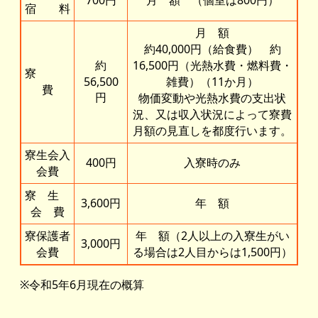
700円
月 額 （個室は800円）
宿 料
月 額
約40,000円（給食費） 約
約
16,500円（光熱水費・燃料費・
寮
56,500
雑費）（11か月）
費
円
物価変動や光熱水費の支出状
況、又は収入状況によって寮費
月額の見直しを都度行います。
寮生会入
400円
入寮時のみ
会費
寮 生
3,600円
年 額
会 費
寮保護者
年 額（2人以上の入寮生がい
3,000円
会費
る場合は2人目からは1,500円）
※令和5年6月現在の概算