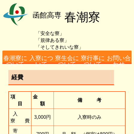
春潮寮
函館高専
「安全な寮」
「規律ある寮」
「そしてきれいな寮」
春潮寮に
入寮につ
寮生会に
寮行事に
お問い合
ついて
いて
ついて
ついて
わせ
経費
寮務主事あいさつ
寮の概要
入寮者数
設備（男子）につ
設備（女子）につ
寮生の日課につい
必要となる費用
女子寮担当者より
寮生会概要
男子寮総代あいさ
女子寮総代あいさ
今年度の行事の様
過去の行事の様子
アクセス・お問い
いて
いて
て
つ
つ
子
合わせ先
項
金
備 考
目
額
入
3,000円
入寮時のみ
寮 費
寄