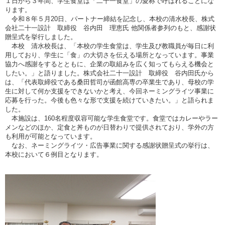
１日から３年間、学生食堂は「二十一食堂」の愛称で呼ばれることにな
ります。
令和８年５月20日、パートナー締結を記念し、本校の清水校長、株式
会社二十一設計 取締役 谷内田 理恵氏 他関係者参列のもと、感謝状
贈呈式を挙行しました。
本校 清水校長は、「本校の学生食堂は、学生及び教職員が毎日に利
用しており、学生に「食」の大切さを伝える場所となっています。事業
協力へ感謝をするとともに、企業の取組みを広く知ってもらえる機会と
したい。」と語りました。株式会社二十一設計 取締役 谷内田氏から
は、「代表取締役である桑田哲司が函館高専の卒業生であり、母校の学
生に対して何か支援をできないかと考え、今回ネーミングライツ事業に
応募を行った。今後も色々な形で支援を続けていきたい。」と語られま
した。
本施設は、160名程度収容可能な学生食堂です。食堂ではカレーやラー
メンなどのほか、定食と丼ものが日替わりで提供されており、学外の方
も利用が可能となっています。
なお、ネーミングライツ・広告事業に関する感謝状贈呈式の挙行は、
本校において６例目となります。