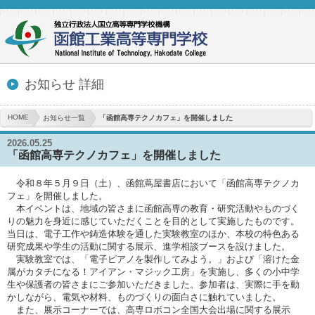
お知らせ 詳細
HOME
お知らせ一覧
「函館高専テクノカフェ」を開催しました
2026.05.25
「函館高専テクノカフェ」を開催しました
令和８年５月９日（土）、函館蔦屋書店において「函館高専テクノカ
フェ」を開催しました。
本イベントは、地域の皆さまに函館高専の教育・研究活動やものづく
りの魅力を身近に感じていただくことを目的として実施したものです。
当日は、電子工作や鋳造体験を通した実験教室のほか、本校の特色ある
研究成果や学生の活動に関する展示、進学相談ブースを設けました。
実験教室では、「電子ピアノを製作してみよう。」および「溶けた金
属がカタチになる！アイアン・マジック工房」を実施し、多くの小中学
生や保護者の皆さまにご参加いただきました。参加者は、実際に手を動
かしながら、電気や材料、ものづくりの面白さに触れていました。
また、展示コーナーでは、高専ロボコン全国大会出場に関する展示