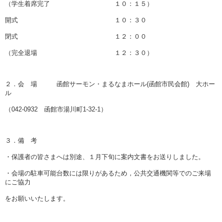
（学生着席完了 １０：１５）
開式 １０：３０
閉式 １２：００
（完全退場 １２：３０）
２．会 場 函館サーモン・まるなまホール(函館市民会館) 大ホー
ル
（042-0932 函館市湯川町1-32-1）
３．備 考
・保護者の皆さまへは別途、１月下旬に案内文書をお送りしました。
・会場の駐車可能台数には限りがあるため，公共交通機関等でのご来場
にご協力
をお願いいたします。