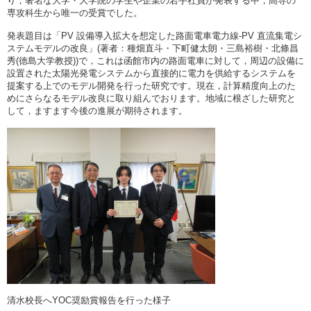
り，著名な大学・大学院の学生や企業の若手社員が発表する中，高専の
専攻科生から唯一の受賞でした。
発表題目は「PV 設備導⼊拡⼤を想定した路⾯電⾞電⼒線-PV 直流集電シ
ステムモデルの改良」(著者：種畑直斗・下町健太朗・三島裕樹・北條昌
秀(徳島大学教授))で，これは函館市内の路面電車に対して，周辺の設備に
設置された太陽光発電システムから直接的に電力を供給するシステムを
提案する上でのモデル開発を行った研究です。現在，計算精度向上のた
めにさらなるモデル改良に取り組んでおります。地域に根ざした研究と
して，ますます今後の進展が期待されます。
清水校長へYOC奨励賞報告を行った様子