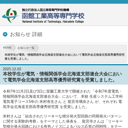
お知らせ 詳細
HOME
お知らせ一覧
本校学生が電気・情報関係学会北海道支部連合大会において電気学会北海道支部高専優秀研究
賞を受賞しました。
2025.12.02
本校学生が電気・情報関係学会北海道支部連合大会におい
て電気学会北海道支部高専優秀研究賞を受賞しました。
令和7年11月2日及び3日に室蘭工業大学で開催された「令和7年度電気・
情報関係学会北海道支部連合大会」において、本校 生産システム工学科
電気電子コース5年の 米村有生さん と 龍宮寺璃央さん が、それぞれ 電
気学会北海道支部高専優秀研究賞 を受賞しました。
米村さんは「結合されたリーキーな積分発火型回路の同期発火パターン
に関する実験的考察」をテーマとした発表を、 龍宮寺さんは「リーキー
型積分発火回路における有色ノイズによるパルス応答の同時性」をテー