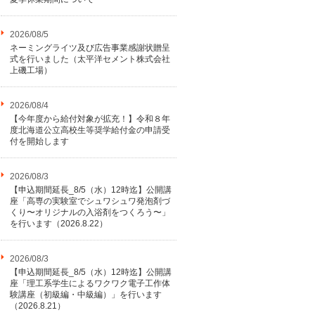
2026/08/5
ネーミングライツ及び広告事業感謝状贈呈
式を行いました（太平洋セメント株式会社
上磯工場）
2026/08/4
【今年度から給付対象が拡充！】令和８年
度北海道公立高校生等奨学給付金の申請受
付を開始します
2026/08/3
【申込期間延長_8/5（水）12時迄】公開講
座「高専の実験室でシュワシュワ発泡剤づ
くり〜オリジナルの入浴剤をつくろう〜」
を行います（2026.8.22）
2026/08/3
【申込期間延長_8/5（水）12時迄】公開講
座「理工系学生によるワクワク電子工作体
験講座（初級編・中級編）」を行います
（2026.8.21）