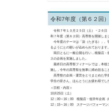
令和7年度（第６２回
令和７年１０月２５日（土）・２６日（
和７年度（第６２回）高専祭を開催しま
今年度のテーマは「滾（たぎる）」。学
るようにとの願いが込められております
両日ともに一般公開を行い，模擬店・低
スの企画を実施しました。
最終日の高専祭フィナーレでは，本校グ
施し，今年の高専祭を無事に締め括るこ
高専祭の企画・運営をとりまとめた学生
学生の皆さん、ほんとうにお疲れ様でし
＜日程・内容＞
10月25日（土）
12：00～16：00 模擬店・低学年企
12：15～16：00 ステージパフォーマン