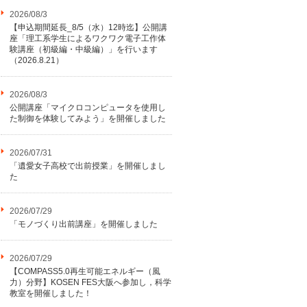
2026/08/3
【申込期間延長_8/5（水）12時迄】公開講
座「理工系学生によるワクワク電子工作体
験講座（初級編・中級編）」を行います
（2026.8.21）
2026/08/3
公開講座「マイクロコンピュータを使用し
た制御を体験してみよう」を開催しました
2026/07/31
「遺愛女子高校で出前授業」を開催しまし
た
2026/07/29
「モノづくり出前講座」を開催しました
2026/07/29
【COMPASS5.0再生可能エネルギー（風
力）分野】KOSEN FES大阪へ参加し，科学
教室を開催しました！