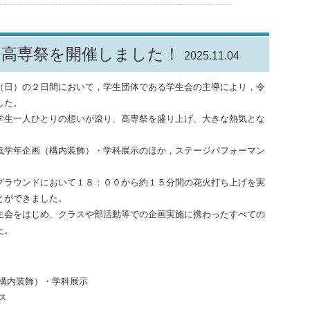
）高専祭を開催しました！
2025.11.04
日）の２日間において，学生団体である学生会の主導により，令
した。
生一人ひとりの想いが滾り、高専祭を盛り上げ、大きな熱気とな
。
学年企画（構内装飾）・学科展示のほか，ステージパフォーマン
ラウンドにおいて１８：００から約１５分間の花火打ち上げを実
とができました。
会をはじめ、クラスや部活動等での企画実施に携わったすべての
た。
画（構内装飾）・学科展示
ス