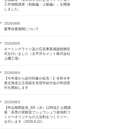
工作体験講座（初級編・上級編）」を開催
しました。
2026/08/6
夏季休業期間について
2026/08/5
ネーミングライツ及び広告事業感謝状贈呈
式を行いました（太平洋セメント株式会社
上磯工場）
2026/08/4
【今年度から給付対象が拡充！】令和８年
度北海道公立高校生等奨学給付金の申請受
付を開始します
2026/08/3
【申込期間延長_8/5（水）12時迄】公開講
座「高専の実験室でシュワシュワ発泡剤づ
くり〜オリジナルの入浴剤をつくろう〜」
を行います（2026.8.22）