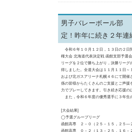
男子バレーボール部 
定！昨年に続き２年連
令和６年１０月１２日，１３日の２日間
権大会 北海道代表決定戦 函館支部予選
リーグを２位で勝ち上がり，決勝リーグ
得しました。全道大会は１１月１１日～
および北ガスアリーナ札幌４６にて開催
係の皆様からたくさんのご支援とご声援
力でプレーしてきます。引き続き応援の
また，令和６年度の優秀選手に３年生の
[大会結果]
◯予選グループリーグ
函館高専 ２－０（２５－１５，２５―
函館高専 ０－２（１３－２５，１６－