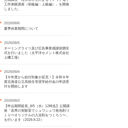
工作体験講座（初級編・上級編）」を開催
しました。
2026/08/6
夏季休業期間について
2026/08/5
ネーミングライツ及び広告事業感謝状贈呈
式を行いました（太平洋セメント株式会社
上磯工場）
2026/08/4
【今年度から給付対象が拡充！】令和８年
度北海道公立高校生等奨学給付金の申請受
付を開始します
2026/08/3
【申込期間延長_8/5（水）12時迄】公開講
座「高専の実験室でシュワシュワ発泡剤づ
くり〜オリジナルの入浴剤をつくろう〜」
を行います（2026.8.22）