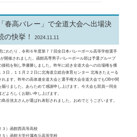
「春高バレー」で全道大会へ出場決
続の快挙！
2024.11.11
にわたり，令和６年度第７７回全日本バレーボール高等学校選手
会が開催されました。函館高専男子バレーボール部は予選グループ
の接戦を制し準優勝しました。昨年に続き全道大会への出場権を獲
１３日，１１月２２日に北海道立総合体育センター 北海きたえーる
されます。昨年の高体連全道大会と選手権大会全道大会でもOBや関
を賜りました。あらためて感謝申し上げます。今大会も部員一同全
ほどよろしくお願い申し上げます。
島谷洸太さんが選ばれ表彰されました。おめでとうございます。
２３）函館西高等高校
２５）函館大学付属有斗高等学校