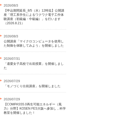
2026/08/3
【申込期間延長_8/5（水）12時迄】公開講
座「理工系学生によるワクワク電子工作体
験講座（初級編・中級編）」を行います
（2026.8.21）
2026/08/3
公開講座「マイクロコンピュータを使用し
た制御を体験してみよう」を開催しました
2026/07/31
「遺愛女子高校で出前授業」を開催しまし
た
2026/07/29
「モノづくり出前講座」を開催しました
2026/07/29
【COMPASS5.0再生可能エネルギー（風
力）分野】KOSEN FES大阪へ参加し，科学
教室を開催しました！