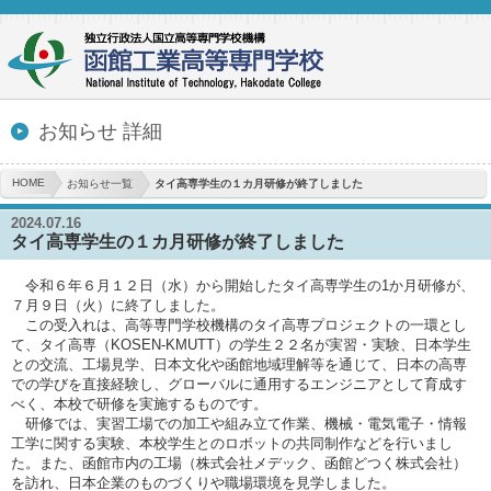
お知らせ 詳細
HOME
お知らせ一覧
タイ高専学生の１カ月研修が終了しました
2024.07.16
タイ高専学生の１カ月研修が終了しました
令和６年６月１２日（水）から開始したタイ高専学生の1か月研修が、
７月９日（火）に終了しました。
この受入れは、高等専門学校機構のタイ高専プロジェクトの一環とし
て、タイ高専（KOSEN-KMUTT）の学生２２名が実習・実験、日本学生
との交流、工場見学、日本文化や函館地域理解等を通じて、日本の高専
での学びを直接経験し、グローバルに通用するエンジニアとして育成す
べく、本校で研修を実施するものです。
研修では、実習工場での加工や組み立て作業、機械・電気電子・情報
工学に関する実験、本校学生とのロボットの共同制作などを行いまし
た。また、函館市内の工場（株式会社メデック、函館どつく株式会社）
を訪れ、日本企業のものづくりや職場環境を見学しました。