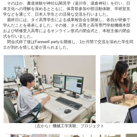
そのほか、書道体験や神社仏閣見学（湯川寺、湯倉神社）を行い、日
本文化への理解を深めるとともに、体育祭参加や部活動体験、卒研室見
学などを通じて、日本人学生との活発な交流を行いました。
最終日には、タイ高専学生による成果報告会を開催し、各自が研修で
学んだことを発表しました。その後、タイ高専と高等専門学校機構本部
および研修受入高専によるオンライン形式の閉会式と、本校主催の閉会
式を行いました。
閉会式終了後はFarewell partyを開催し、1か月間で交流を深めた学生同
士が別れを惜しむ姿が見られました。
（左から）機械工学実験、プロジェクト