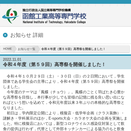
お知らせ 詳細
HOME
お知らせ一覧
令和４年度（第５９回）高専祭を開催しました！
2022.11.01
令和４年度（第５９回）高専祭を開催しました！
令和４年１０月２９日（土）・３０日（日）の２日間において，学生
団体である学生会の主導により，令和４年度（第５９回）高専祭を開催
しました。
今年度のテーマは「鳳蝶（チョウ）」。鳳蝶のごとく羽ばたき心豊か
な高専祭を目指し，本行事が少しでも皆様の記憶に残る良い思い出にな
ればという想いを込めて，令和元年度以来３年ぶりの本格的な高専祭と
なりました。
初日は，学内限定公開により，模擬店・低学年企画（クラス装飾）・
謎解き・学科展示のほか，E-sports大会・カラオケ大会の企画を実施しま
した。特に模擬店においては，新型コロナウイルス感染症対策として飲
食の提供は行わず，代替として外部キッチンカーによる協力のもと飲食