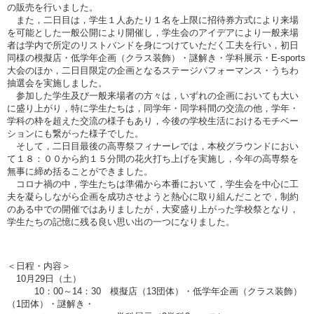
の販売を行いました。
また，二日目は，学生１人あたり１名を上限に招待券方式により来場
を可能とした一般公開により開催し，学生会のアイデアにより一般来場
者は学内で所定のリストバンドを身につけていただく工夫を行い，初日
同様の模擬店・低学年企画（クラス装飾）・謎解き・学科展示・E-sports
大会のほか，二日目限定の企画となるステージパフォーマンス・うちわ
抽選会を実施しました。
参加した学生及び一般来場者の方々は，いずれの企画においても大い
に盛り上がり，特に学生たちは，同学年・同学科間の交流の他，学年・
学科の枠を超えた交流の様子もあり，今後の学校生活におけるモチベー
ションにも繋がった様子でした。
そして，二日目最後の高専祭フィナーレでは，本校グラウンドにおい
て１８：００から約１５分間の花火打ち上げを実施し，今年の高専祭を
無事に締め括ることができました。
コロナ禍の中，学生たちは準備から本番において，学生会を中心に工
夫を凝らしながら企画を成功させようと熱心に取り組んだことで，制約
のある中での開催ではありましたが，大変盛り上がった学校祭となり，
学生たちの記憶に残る良い思い出の一つになりました。
＜日程・内容＞
10月29日（土）
10：00～14：30 模擬店（13団体）・低学年企画（クラス装飾）
（1団体）・謎解き・